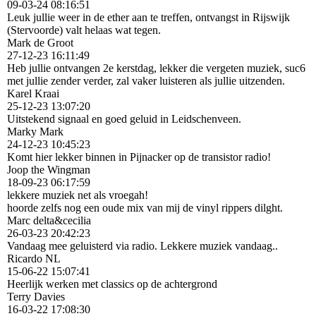
09-03-24
08:16:51
Leuk jullie weer in de ether aan te treffen, ontvangst in Rijswijk
(Stervoorde) valt helaas wat tegen.
Mark de Groot
27-12-23
16:11:49
Heb jullie ontvangen 2e kerstdag, lekker die vergeten muziek, suc6
met jullie zender verder, zal vaker luisteren als jullie uitzenden.
Karel Kraai
25-12-23
13:07:20
Uitstekend signaal en goed geluid in Leidschenveen.
Marky Mark
24-12-23
10:45:23
Komt hier lekker binnen in Pijnacker op de transistor radio!
Joop the Wingman
18-09-23
06:17:59
lekkere muziek net als vroegah!
hoorde zelfs nog een oude mix van mij de vinyl rippers dilght.
Marc delta&cecilia
26-03-23
20:42:23
Vandaag mee geluisterd via radio. Lekkere muziek vandaag..
Ricardo NL
15-06-22
15:07:41
Heerlijk werken met classics op de achtergrond
Terry Davies
16-03-22
17:08:30