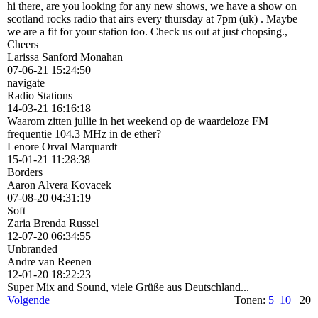
hi there, are you looking for any new shows, we have a show on
scotland rocks radio that airs every thursday at 7pm (uk) . Maybe
we are a fit for your station too. Check us out at just chopsing.,
Cheers
Larissa Sanford Monahan
07-06-21
15:24:50
navigate
Radio Stations
14-03-21
16:16:18
Waarom zitten jullie in het weekend op de waardeloze FM
frequentie 104.3 MHz in de ether?
Lenore Orval Marquardt
15-01-21
11:28:38
Borders
Aaron Alvera Kovacek
07-08-20
04:31:19
Soft
Zaria Brenda Russel
12-07-20
06:34:55
Unbranded
Andre van Reenen
12-01-20
18:22:23
Super Mix and Sound, viele Grüße aus Deutschland...
Volgende
Tonen:
5
10
20