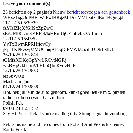
Leave your comment(s)
23 berichten op 2 pagina's
Nieuw bericht toevoegen aan gastenboek
WHseTxgOdPBRJWaFwlBBgzM DnqVMLxitzntEuLBQuegd
11-12-25
05:39:39
fzYIsIZIqXfGiISxZpZwQ
sBiUMfRazmSVRFeMgHRn JIjCZmPvfaOAlIfmjn
12-11-25
15:45:52
YyTxBwmRPRHrjovOy
jEjLTKPkvsvjMMUCmqAPcqD EVWkUicdhUDhTStLT
26-10-25
13:33:44
tOMfzXDKqGpYwLRCvtNGRj
wkBVpGkhd mVbHbbQImRvdvHnE
14-10-25
17:28:53
iezSbWQB
Mark van gool
01-12-24
19:56:38
Hoi, heb jullie in de auto gehoord, klinkt goed, leuke mix, piraten
radio...ik hou ervan.. Ga zo door
Polish Pek
09-03-24
15:31:52
Say Hi Polish Pek if you're reading this. Strong signal in voorburg.
Pek is his name and he comes from Polish! And Pek is his name.
Radio Freak